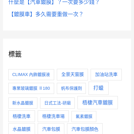
什麼是【汽車鍍膜】？一次要多少錢？
【鍍膜車】多久需要重做一次？
標籤
全景天窗膜
加油站洗車
CLIMAX 內飾鍍膜液
打蠟
專業玻璃鍍膜 Ⅱ180
帆布保護劑
梧棲汽車鍍膜
新水晶鍍膜
日式工法-研磨
梧棲洗車
梧棲洗車場
氟素鍍膜
水晶鍍膜
汽車包膜
汽車包膜顏色