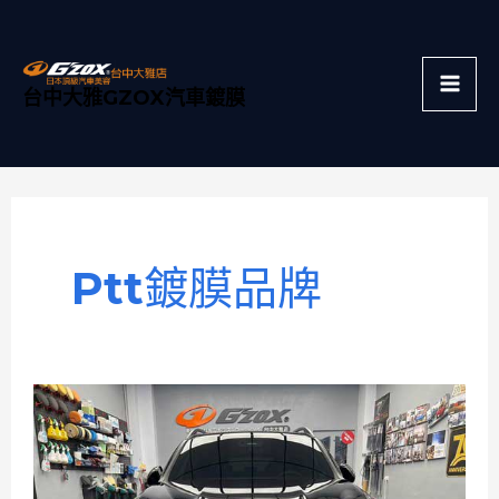
跳
Mai
至
主
Men
台中大雅GZOX汽車鍍膜
要
內
容
Ptt鍍膜品牌