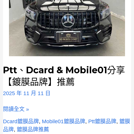
Ptt、Dcard & Mobile01分享
Ptt、
Dcard
【鍍膜品牌】推薦
&
Mobile01
2025 年 11 月 11 日
分
享
閱讀全文 »
【鍍
Dcard鍍膜品牌
,
Mobile01鍍膜品牌
,
Ptt鍍膜品牌
,
鍍膜
膜
品牌
,
鍍膜品牌推薦
品