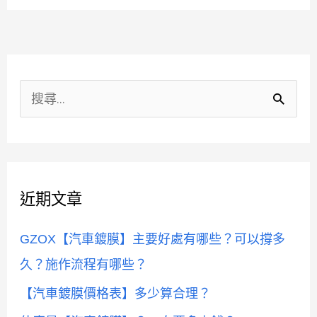
牌】
推
薦
分
類
搜
尋
關
鍵
近期文章
字
:
GZOX【汽車鍍膜】主要好處有哪些？可以撐多
久？施作流程有哪些？
【汽車鍍膜價格表】多少算合理？