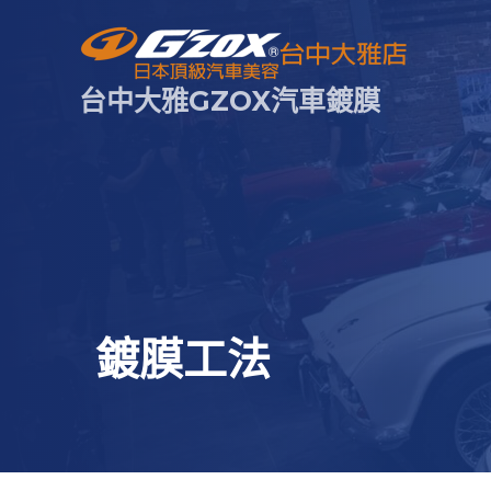
跳
至
主
要
台中大雅GZOX汽車鍍膜
內
容
鍍膜工法