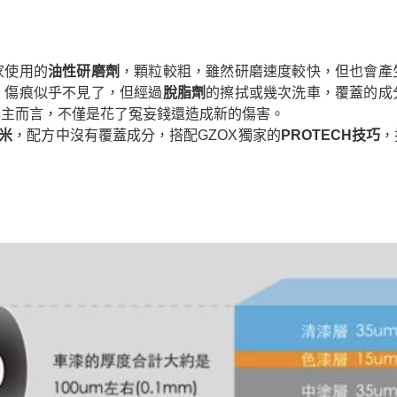
家使用的
油性研磨劑
，顆粒較粗，雖然研磨速度較快，但也會產
，傷痕似乎不見了，但經過
脫脂劑
的擦拭或幾次洗車，覆蓋的成
車主而言，不僅是花了冤妄錢還造成新的傷害。
微米
，配方中沒有覆蓋成分，搭配GZOX獨家的
PROTECH技巧
，