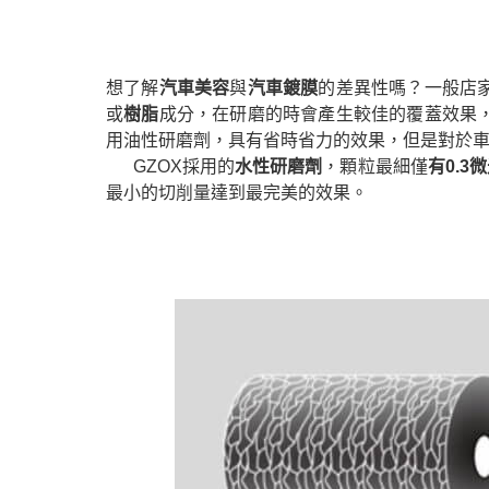
想了解
汽車美容
與
汽車鍍膜
的差異性嗎？一般店
或
樹脂
成分，在研磨的時會產生較佳的覆蓋效果
用油性研磨劑，具有省時省力的效果，但是對於
GZOX採用的
水性研磨劑
，顆粒最細僅
有0.3
最小的切削量達到最完美的效果。