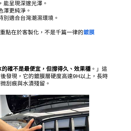
，能呈現深邃光澤。
色澤更純淨。
特別適合台灣潮濕環境。
的重點在於客製化，不是千篇一律的
鍍膜
OX的確不是最便宜，但撐得久、效果穩
。」這
後發現，它的鍍膜層硬度高達9H以上，長時
細微刮痕與水漬殘留。