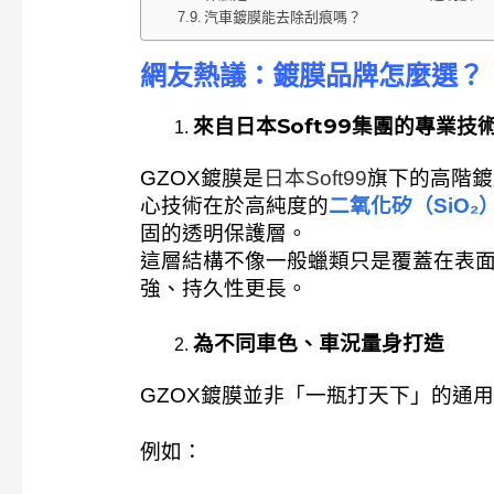
汽車鍍膜能去除刮痕嗎？
網友熱議：鍍膜品牌怎麼選？
來自日本Soft99集團的專業技
GZOX鍍膜是
日本Soft99
旗下的高階鍍
心技術在於高純度的
二氧化矽（SiO₂
固的透明保護層。
這層結構不像一般蠟類只是覆蓋在表
強、持久性更長。
為不同車色、車況量身打造
GZOX鍍膜並非「一瓶打天下」的通
例如：