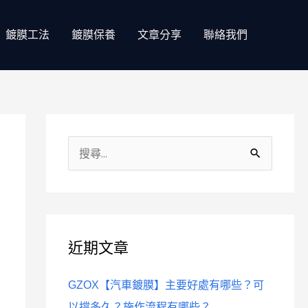
鍍膜工法
鍍膜保養
文章分享
聯絡我們
分
類
搜
尋
關
鍵
近期文章
字
:
GZOX【汽車鍍膜】主要好處有哪些？可
以撐多久？施作流程有哪些？