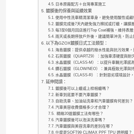
日本原廠配方＋台灣專業施工
鍍膜後的保養與延續效果
使用中性洗車精清潔車身，避免使用酸性或鹼
鍍膜完成後7天內避免強力擦拭或打蠟，讓膜
每3至6個月回店進行Top Coat補強，維持
雨天或長期停放戶外後，建議簡單沖洗，防止
以下為GZOX鍍膜日式工法類型：
海島鍍膜：提供卓越的撥水性能與抗污效果，
石英鍍膜（QUARTZ9）：加強車漆硬度與
水晶鍍膜（CLASS-M）：以提升車輛光澤
鑽石鍍膜（GLOW/NEO）：兼具極致光澤
水晶鍍膜（CLASS-R）：針對惡劣環境設計
延伸閱讀：
鍍膜後可以上蠟或上棕梠蠟嗎？
新車到底要不要汽車鍍膜？
自助洗車、加油站洗車和汽車鍍膜有何差別？
汽車美容收費價格多少才合理？
精緻20道鍍膜工法有哪些？
汽車鍍膜後可以泡沫洗車嗎？
汽車鍍膜與美容洗車的差別在哪？
什麼是SOFT99 CLIMAX PPF TPU 透明膜？