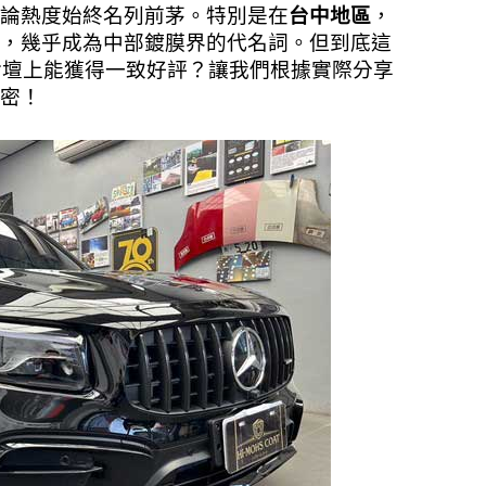
論熱度始終名列前茅。特別是在
台中地區
，
，幾乎成為中部鍍膜界的代名詞。但到底這
論壇上能獲得一致好評？讓我們根據實際分享
祕密！