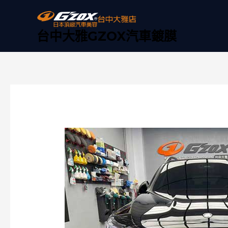
跳
至
主
台中大雅GZOX汽車鍍膜
要
內
容
Post
navigation