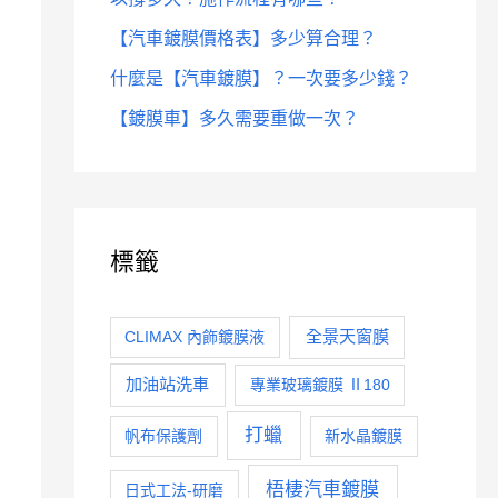
【汽車鍍膜價格表】多少算合理？
什麼是【汽車鍍膜】？一次要多少錢？
【鍍膜車】多久需要重做一次？
標籤
全景天窗膜
CLIMAX 內飾鍍膜液
加油站洗車
專業玻璃鍍膜 Ⅱ180
打蠟
帆布保護劑
新水晶鍍膜
梧棲汽車鍍膜
日式工法-研磨