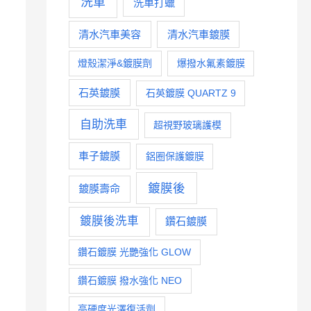
洗車
洗車打蠟
清水汽車美容
清水汽車鍍膜
燈殼潔淨&鍍膜劑
爆撥水氟素鍍膜
石英鍍膜
石英鍍膜 QUARTZ 9
自助洗車
超視野玻璃護模
車子鍍膜
鋁圈保護鍍膜
鍍膜後
鍍膜壽命
鍍膜後洗車
鑽石鍍膜
鑽石鍍膜 光艷強化 GLOW
鑽石鍍膜 撥水強化 NEO
高硬度光澤復活劑