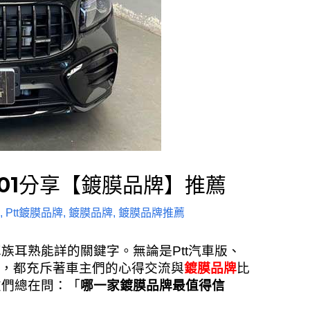
bile01分享【鍍膜品牌】推薦
,
Ptt鍍膜品牌
,
鍍膜品牌
,
鍍膜品牌推薦
族耳熟能詳的關鍵字。無論是Ptt汽車版、
友論壇，都充斥著車主們的心得交流與
鍍膜品牌
比
友們總在問：「
哪一家鍍膜品牌最值得信