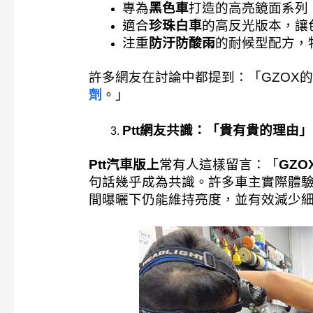
專為
黑色車
打造的高亮鏡面系列
適合
珍珠白車
的高反光版本，讓
注重
防汙防酸雨
的耐候型配方，
許多網友在討論中都提到：「GZOX
劑
。」
Ptt
網友共識：「貴有貴的理由」
Ptt汽車版上
常有人這樣留言：「
GZ
句話幾乎成為共識。許多車主實際體驗
間曝曬下仍能維持亮度，並有效減少