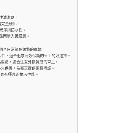
性清潔劑。
層完全硬化。
表層光澤與防水性。
酸雨滲入鍍膜層。
適合日常駕駛頻繁的車輛。
耐久性，適合追求高效保護的車主的好選擇。
感為重點，適合注重外觀質感的車主。
與持久保護，為豪車提供頂級呵護。
，具有極高的抗污性能。