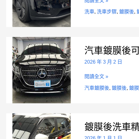
閱讀全文 »
步
驟
洗車
,
洗車步驟
,
鍍膜後
,
有
哪
些？
汽
汽車鍍膜後
車
鍍
2026 年 3 月 2 日
膜
後
閱讀全文 »
可
如
汽車鍍膜後
,
鍍膜後
,
鍍
何
洗
車？
鍍
鍍膜後洗車
膜
後
2026 年 1 月 1 日
洗