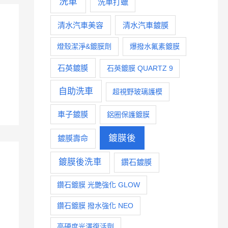
洗車
洗車打蠟
清水汽車美容
清水汽車鍍膜
燈殼潔淨&鍍膜劑
爆撥水氟素鍍膜
石英鍍膜
石英鍍膜 QUARTZ 9
後
自助洗車
超視野玻璃護模
車子鍍膜
鋁圈保護鍍膜
鍍膜後
鍍膜壽命
鍍膜後洗車
鑽石鍍膜
鑽石鍍膜 光艷強化 GLOW
鑽石鍍膜 撥水強化 NEO
高硬度光澤復活劑