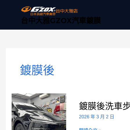
跳
至
主
台中大雅GZOX汽車鍍膜
要
內
容
鍍膜後
鍍
鍍膜後洗車
膜
後
2026 年 3 月 2 日
洗
車