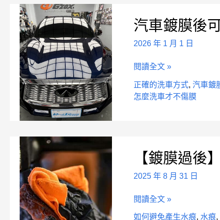
汽
汽車鍍膜後
車
鍍
2026 年 1 月 1 日
膜
後
閱讀全文 »
可
如
正確的洗車方式
,
汽車鍍
何
怎麼洗車才不傷膜
洗
車
【鍍
【鍍膜過後
膜
過
2025 年 8 月 31 日
後】
的
閱讀全文 »
車
怎
如何避免產生水痕
,
水痕