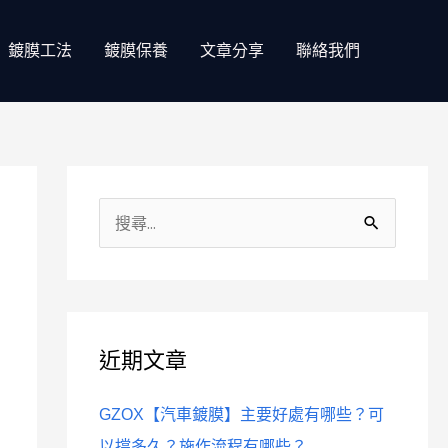
鍍膜工法
鍍膜保養
文章分享
聯絡我們
分
類
搜
尋
關
鍵
近期文章
字
:
GZOX【汽車鍍膜】主要好處有哪些？可
以撐多久？施作流程有哪些？