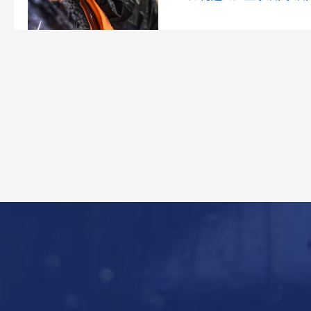
麼
洗？
會
有
水
痕
嗎？