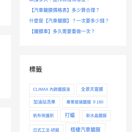
【汽車鍍膜價格表】多少算合理？
什麼是【汽車鍍膜】？一次要多少錢？
【鍍膜車】多久需要重做一次？
標籤
全景天窗膜
CLIMAX 內飾鍍膜液
加油站洗車
專業玻璃鍍膜 Ⅱ180
打蠟
帆布保護劑
新水晶鍍膜
梧棲汽車鍍膜
日式工法-研磨