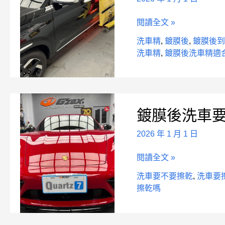
車
閱讀全文 »
精
適
洗車精
,
鍍膜後
,
鍍膜後
合
洗車精
,
鍍膜後洗車精適
嗎
鍍
鍍膜後洗車
膜
後
2026 年 1 月 1 日
洗
車
閱讀全文 »
要
擦
洗車要不要擦乾
,
洗車要
乾
擦乾嗎
嗎？