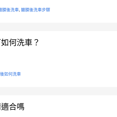
鍍膜後洗車
,
鍍膜後洗車步驟
可如何洗車？
膜後如何洗車
精適合嗎