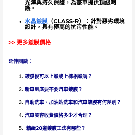
光澤與持久保護，為豪車提供頂級呵
護。
水晶鍍膜
（CLASS-R）：針對惡劣環境
設計，具有極高的抗污性能。
>> 更多鍍膜價格
延伸閱讀：
鍍膜後可以上蠟或上棕梠蠟嗎？
新車到底要不要汽車鍍膜？
自助洗車、加油站洗車和汽車鍍膜有何差別？
汽車美容收費價格多少才合理？
精緻20道鍍膜工法有哪些？