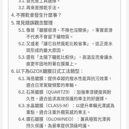
首先是工具選擇。
再來是擦乾手法。
不擦乾會發生什麼事？
常見錯誤觀念整理
像是「鍍膜很滑，不擦也沒關係」，事實是滑
不代表不會留下礦物質。
又或者「讓它自然風乾比較省事」，這正是水
斑形成的最大原因。
還有「太陽下曬乾比較快」，高溫反而會讓水
痕更牢固地附著在膜層上。
以下為GZOX鍍膜日式工法類型：
海島鍍膜：提供卓越的撥水性能與抗污效果，
適合日常駕駛頻繁的車輛。
石英鍍膜（QUARTZ9）：加強車漆硬度與耐
久性，適合追求高效保護的車主的好選擇。
水晶鍍膜（CLASS-M）：以提升車輛光澤感為
重點，適合注重外觀質感的車主。
鑽石鍍膜（GLOW/NEO）：兼具極致光澤與
持久保護，為豪車提供頂級呵護。