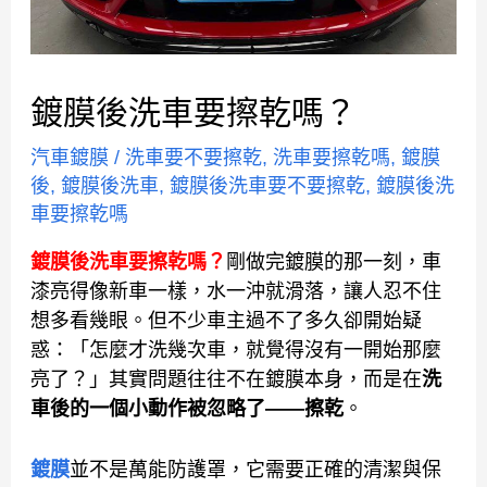
鍍膜後洗車要擦乾嗎？
汽車鍍膜
/
洗車要不要擦乾
,
洗車要擦乾嗎
,
鍍膜
後
,
鍍膜後洗車
,
鍍膜後洗車要不要擦乾
,
鍍膜後洗
車要擦乾嗎
鍍膜後洗車要擦乾嗎？
剛做完鍍膜的那一刻，車
漆亮得像新車一樣，水一沖就滑落，讓人忍不住
想多看幾眼。但不少車主過不了多久卻開始疑
惑：「怎麼才洗幾次車，就覺得沒有一開始那麼
亮了？」其實問題往往不在鍍膜本身，而是在
洗
車後的一個小動作被忽略了——擦乾
。
鍍膜
並不是萬能防護罩，它需要正確的清潔與保