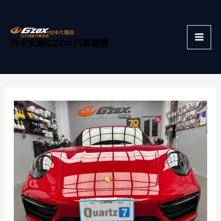
跳
Mai
至
主
Men
台中大雅GZOX汽車鍍膜
要
內
容
Post
navigation