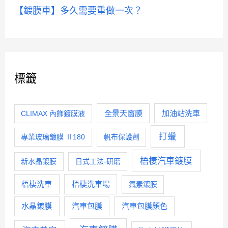
【鍍膜車】多久需要重做一次？
標籤
全景天窗膜
加油站洗車
CLIMAX 內飾鍍膜液
打蠟
專業玻璃鍍膜 Ⅱ180
帆布保護劑
梧棲汽車鍍膜
新水晶鍍膜
日式工法-研磨
梧棲洗車
梧棲洗車場
氟素鍍膜
水晶鍍膜
汽車包膜
汽車包膜顏色