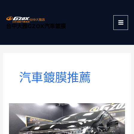
跳
Mai
至
主
Men
台中大雅GZOX汽車鍍膜
要
內
容
汽車鍍膜推薦