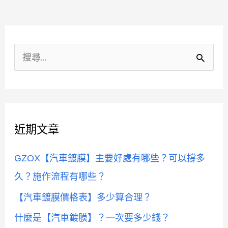
薦】
評
分
分
類
最
搜
高！
尋
關
鍵
近期文章
字
:
GZOX【汽車鍍膜】主要好處有哪些？可以撐多
久？施作流程有哪些？
【汽車鍍膜價格表】多少算合理？
什麼是【汽車鍍膜】？一次要多少錢？