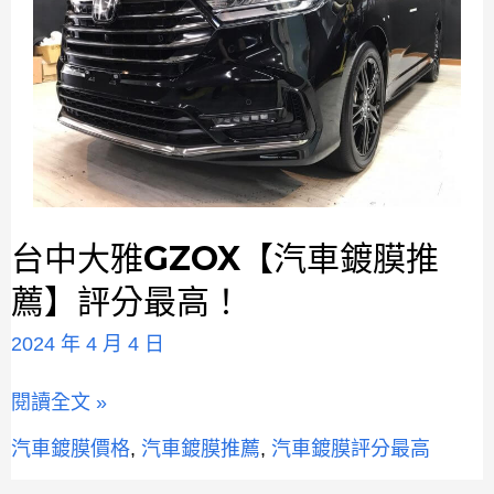
台中大雅GZOX【汽車鍍膜推
台
中
薦】評分最高！
大
雅
2024 年 4 月 4 日
GZOX【汽
車
閱讀全文 »
鍍
汽車鍍膜價格
,
汽車鍍膜推薦
,
汽車鍍膜評分最高
膜
推