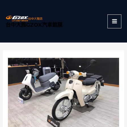
跳
Mai
至
主
Men
台中大雅GZOX汽車鍍膜
要
內
容
Post
navigation