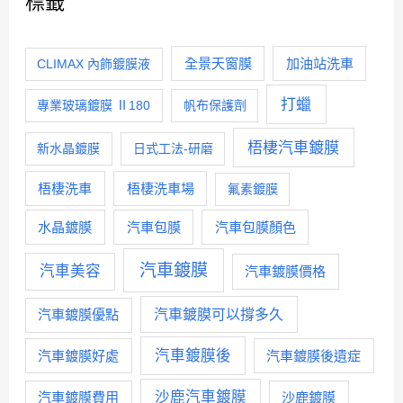
標籤
全景天窗膜
加油站洗車
CLIMAX 內飾鍍膜液
打蠟
專業玻璃鍍膜 Ⅱ180
帆布保護劑
梧棲汽車鍍膜
新水晶鍍膜
日式工法-研磨
梧棲洗車
梧棲洗車場
氟素鍍膜
水晶鍍膜
汽車包膜
汽車包膜顏色
汽車鍍膜
汽車美容
汽車鍍膜價格
汽車鍍膜優點
汽車鍍膜可以撐多久
汽車鍍膜後
汽車鍍膜好處
汽車鍍膜後遺症
沙鹿汽車鍍膜
汽車鍍膜費用
沙鹿鍍膜