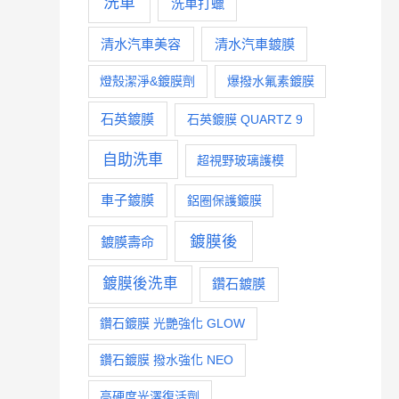
洗車
洗車打蠟
清水汽車美容
清水汽車鍍膜
燈殼潔淨&鍍膜劑
爆撥水氟素鍍膜
石英鍍膜
石英鍍膜 QUARTZ 9
自助洗車
超視野玻璃護模
車子鍍膜
鋁圈保護鍍膜
鍍膜後
鍍膜壽命
鍍膜後洗車
鑽石鍍膜
鑽石鍍膜 光艷強化 GLOW
鑽石鍍膜 撥水強化 NEO
高硬度光澤復活劑