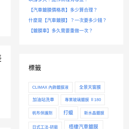
【汽車鍍膜價格表】多少算合理？
什麼是【汽車鍍膜】？一次要多少錢？
【鍍膜車】多久需要重做一次？
差
標籤
全景天窗膜
CLIMAX 內飾鍍膜液
加油站洗車
專業玻璃鍍膜 Ⅱ180
打蠟
帆布保護劑
新水晶鍍膜
梧棲汽車鍍膜
日式工法-研磨