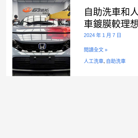
自
容】
自助洗車和
助
有
洗
何
車鍍膜較理
車
差
和
異？
2024 年 1 月 7 日
人
工
閱讀全文 »
洗
車
人工洗車
,
自助洗車
有
哪
些
差
別？
為
何
要
選
擇