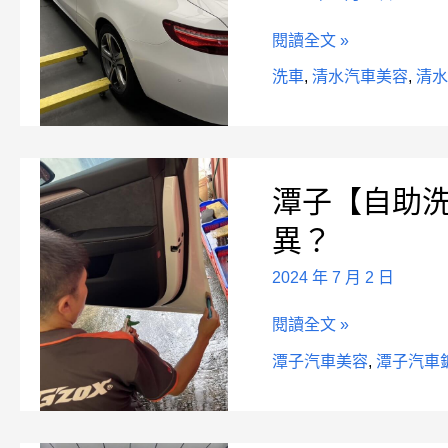
車】
及
閱讀全文 »
【汽
車
洗車
,
清水汽車美容
,
清
鍍
膜、
美
潭
容】
潭子【自助
子
有
【自
何
異？
助
差
洗
異？
2024 年 7 月 2 日
車】
及
閱讀全文 »
【汽
車
潭子汽車美容
,
潭子汽車
鍍
膜、
美