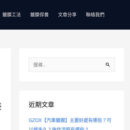
鍍膜工法
鍍膜保養
文章分享
聯絡我們
分
類
搜
尋
關
鍵
差
近期文章
字
:
GZOX【汽車鍍膜】主要好處有哪些？可
以撐多久？施作流程有哪些？