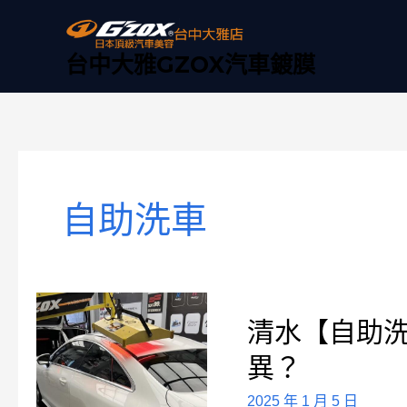
跳
至
主
台中大雅GZOX汽車鍍膜
要
內
容
自助洗車
清
清水【自助
水
【自
異？
助
洗
2025 年 1 月 5 日