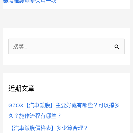
鍍膜維護劑多久用一次
用
一
次？
分
類
搜
尋
關
鍵
近期文章
字
:
GZOX【汽車鍍膜】主要好處有哪些？可以撐多
久？施作流程有哪些？
【汽車鍍膜價格表】多少算合理？