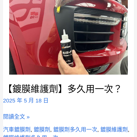
【鍍膜維護劑】多久用一次？
【鍍
膜
2025 年 5 月 18 日
維
護
閱讀全文 »
劑】
多
汽車鍍膜劑
,
鍍膜劑
,
鍍膜劑多久用一次
,
鍍膜維護劑
,
久