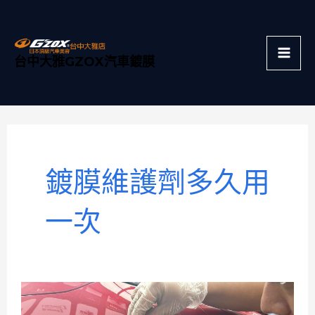
跳
Mai
至
主
Men
台中大雅GZOX汽車鍍膜
要
內
容
鍍膜維護劑多久用
一次