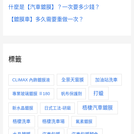
什麼是【汽車鍍膜】？一次要多少錢？
【鍍膜車】多久需要重做一次？
標籤
全景天窗膜
加油站洗車
CLIMAX 內飾鍍膜液
打蠟
專業玻璃鍍膜 Ⅱ180
帆布保護劑
梧棲汽車鍍膜
新水晶鍍膜
日式工法-研磨
梧棲洗車
梧棲洗車場
氟素鍍膜