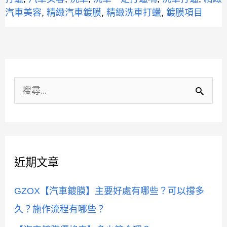
車
汽車美容
,
精緻汽車鍍膜
,
精緻洗車打蠟
,
鍍膜項目
美
容、
鍍
膜
分
項
類
目
搜
有
尋
哪
關
些？
洗
鍵
近期文章
車
字
一
:
定
GZOX【汽車鍍膜】主要好處有哪些？可以撐多
打
久？施作流程有哪些？
蠟