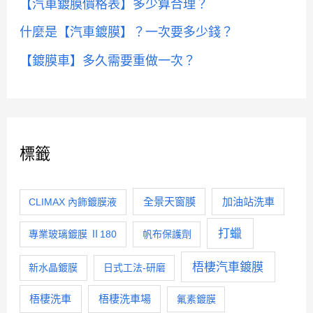
【汽車鍍膜價格表】多少算合理？
嗎？
什麼是【汽車鍍膜】？一次要多少錢？
【鍍膜車】多久需要重做一次？
標籤
全景天窗膜
加油站洗車
CLIMAX 內飾鍍膜液
打蠟
專業玻璃鍍膜 Ⅱ180
帆布保護劑
梧棲汽車鍍膜
新水晶鍍膜
日式工法-研磨
梧棲洗車
梧棲洗車場
氟素鍍膜