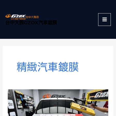
跳
Mai
至
主
Men
台中大雅GZOX汽車鍍膜
要
內
容
精緻汽車鍍膜