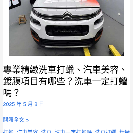
專業精緻洗車打蠟、汽車美容、
專
業
鍍膜項目有哪些？洗車一定打蠟
精
嗎？
緻
洗
2025 年 5 月 8 日
車
打
閱讀全文 »
蠟、
汽
打蠟
,
汽車美容
,
洗車
,
洗車一定打蠟嗎
,
洗車打蠟
,
精緻