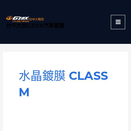
跳
Mai
至
主
Men
台中大雅GZOX汽車鍍膜
要
內
容
水晶鍍膜 CLASS
M