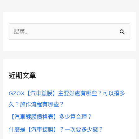
分
類
搜
尋
關
鍵
近期文章
字
:
GZOX【汽車鍍膜】主要好處有哪些？可以撐多
久？施作流程有哪些？
【汽車鍍膜價格表】多少算合理？
什麼是【汽車鍍膜】？一次要多少錢？