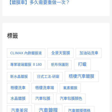
【鍍膜車】多久需要重做一次？
標籤
全景天窗膜
加油站洗車
CLIMAX 內飾鍍膜液
打蠟
專業玻璃鍍膜 Ⅱ180
帆布保護劑
梧棲汽車鍍膜
新水晶鍍膜
日式工法-研磨
梧棲洗車
梧棲洗車場
氟素鍍膜
水晶鍍膜
汽車包膜
汽車包膜顏色
汽車鍍膜
汽車美容
汽車鍍膜價格