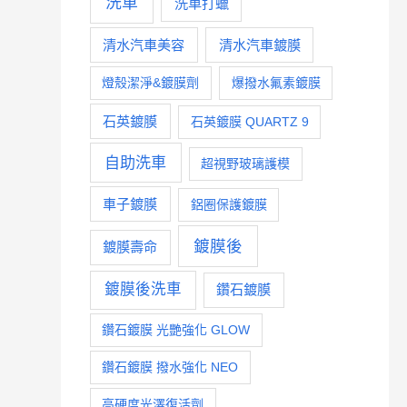
洗車
洗車打蠟
清水汽車美容
清水汽車鍍膜
燈殼潔淨&鍍膜劑
爆撥水氟素鍍膜
石英鍍膜
石英鍍膜 QUARTZ 9
自助洗車
超視野玻璃護模
車子鍍膜
鋁圈保護鍍膜
鍍膜後
鍍膜壽命
鍍膜後洗車
鑽石鍍膜
鑽石鍍膜 光艷強化 GLOW
鑽石鍍膜 撥水強化 NEO
高硬度光澤復活劑