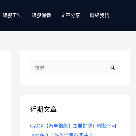
鍍膜工法
鍍膜保養
文章分享
聯絡我們
分
類
搜
尋
關
鍵
近期文章
字
:
GZOX【汽車鍍膜】主要好處有哪些？可
以撐多久？施作流程有哪些？