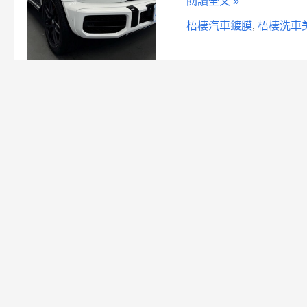
閱讀全文 »
膜】
與
梧棲汽車鍍膜
,
梧棲洗車
【洗
車
美
容】
有
何
差
別？