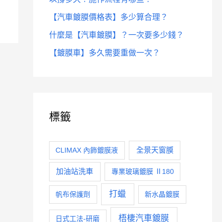
【汽車鍍膜價格表】多少算合理？
什麼是【汽車鍍膜】？一次要多少錢？
【鍍膜車】多久需要重做一次？
標籤
全景天窗膜
CLIMAX 內飾鍍膜液
加油站洗車
專業玻璃鍍膜 Ⅱ180
打蠟
帆布保護劑
新水晶鍍膜
梧棲汽車鍍膜
日式工法-研磨