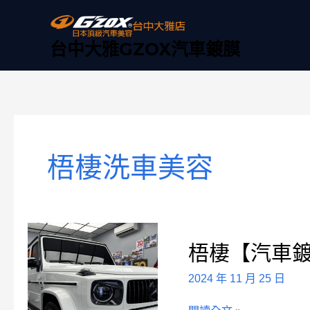
跳
至
主
台中大雅GZOX汽車鍍膜
要
內
容
梧棲洗車美容
梧
梧棲【汽車
棲
【汽
2024 年 11 月 25 日
車
鍍