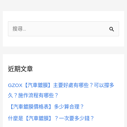
分
類
搜
尋
關
鍵
近期文章
字
:
GZOX【汽車鍍膜】主要好處有哪些？可以撐多
久？施作流程有哪些？
【汽車鍍膜價格表】多少算合理？
什麼是【汽車鍍膜】？一次要多少錢？