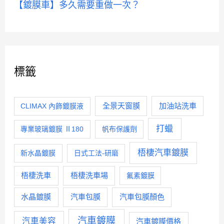
【鍍膜車】多久需要重做一次？
標籤
全景天窗膜
加油站洗車
CLIMAX 內飾鍍膜液
打蠟
專業玻璃鍍膜 Ⅱ180
帆布保護劑
梧棲汽車鍍膜
新水晶鍍膜
日式工法-研磨
梧棲洗車
梧棲洗車場
氟素鍍膜
水晶鍍膜
汽車包膜
汽車包膜顏色
汽車鍍膜
汽車美容
汽車鍍膜價格