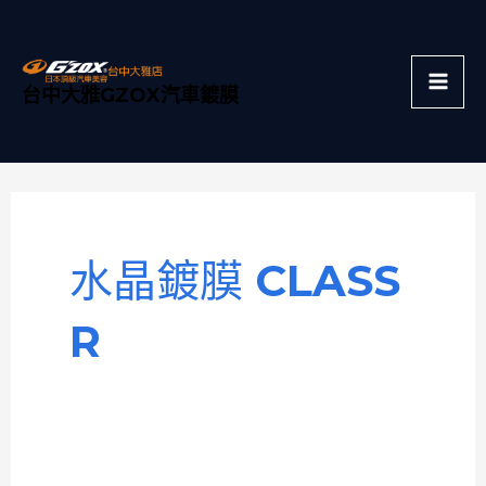
跳
Mai
至
主
Men
台中大雅GZOX汽車鍍膜
要
內
容
水晶鍍膜 CLASS
R