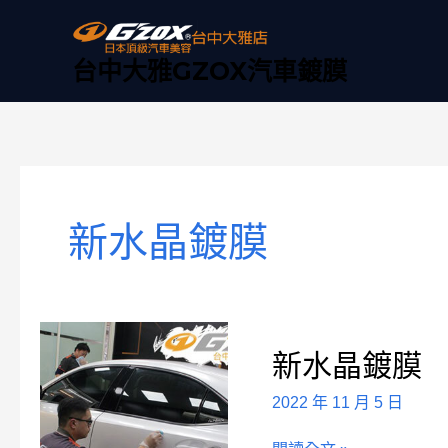
跳
至
主
台中大雅GZOX汽車鍍膜
要
內
容
新水晶鍍膜
新
新水晶鍍膜
水
晶
2022 年 11 月 5 日
鍍
膜