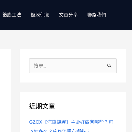
鍍膜工法
鍍膜保養
文章分享
聯絡我們
分
類
搜
尋
關
鍵
近期文章
字
:
GZOX【汽車鍍膜】主要好處有哪些？可
以撐多久？施作流程有哪些？