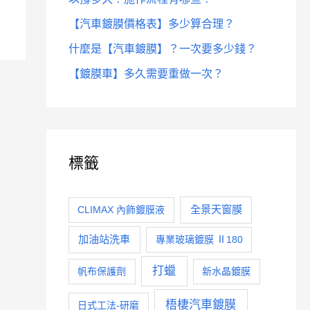
【汽車鍍膜價格表】多少算合理？
什麼是【汽車鍍膜】？一次要多少錢？
【鍍膜車】多久需要重做一次？
標籤
全景天窗膜
CLIMAX 內飾鍍膜液
加油站洗車
專業玻璃鍍膜 Ⅱ180
打蠟
帆布保護劑
新水晶鍍膜
梧棲汽車鍍膜
日式工法-研磨