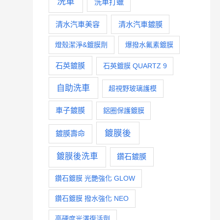
洗車
洗車打蠟
清水汽車美容
清水汽車鍍膜
燈殼潔淨&鍍膜劑
爆撥水氟素鍍膜
石英鍍膜
石英鍍膜 QUARTZ 9
自助洗車
超視野玻璃護模
車子鍍膜
鋁圈保護鍍膜
鍍膜後
鍍膜壽命
鍍膜後洗車
鑽石鍍膜
鑽石鍍膜 光艷強化 GLOW
鑽石鍍膜 撥水強化 NEO
高硬度光澤復活劑