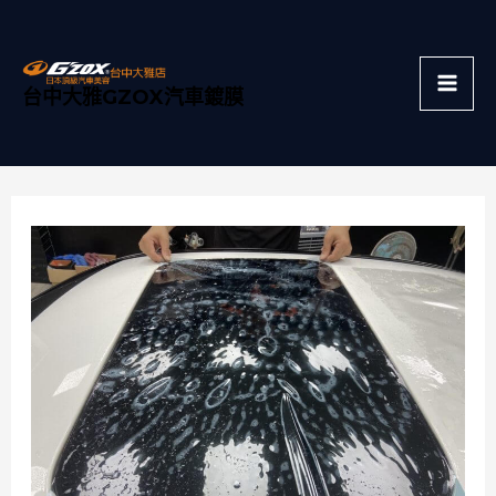
跳
Mai
至
主
Men
台中大雅GZOX汽車鍍膜
要
內
容
Post
navigation