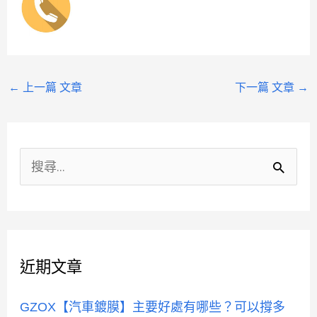
←
上一篇 文章
下一篇 文章
→
分
類
搜
尋
關
鍵
近期文章
字
:
GZOX【汽車鍍膜】主要好處有哪些？可以撐多