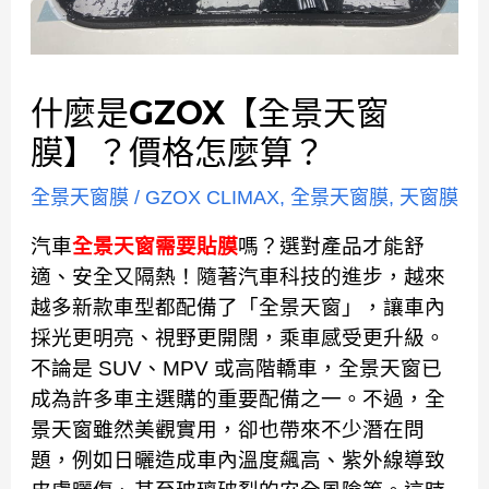
什麼是GZOX【全景天窗
膜】？價格怎麼算？
全景天窗膜
/
GZOX CLIMAX
,
全景天窗膜
,
天窗膜
汽車
全景天窗
需要貼膜
嗎？選對產品才能舒
適、安全又隔熱！隨著汽車科技的進步，越來
越多新款車型都配備了「全景天窗」，讓車內
採光更明亮、視野更開闊，乘車感受更升級。
不論是 SUV、MPV 或高階轎車，全景天窗已
成為許多車主選購的重要配備之一。不過，全
景天窗雖然美觀實用，卻也帶來不少潛在問
題，例如日曬造成車內溫度飆高、紫外線導致