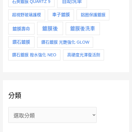
自助洗車
石英鍍膜 QUARTZ 9
車子鍍膜
超視野玻璃護模
鋁圈保護鍍膜
鍍膜後
鍍膜後洗車
鍍膜壽命
鑽石鍍膜
鑽石鍍膜 光艷強化 GLOW
鑽石鍍膜 撥水強化 NEO
高硬度光澤復活劑
分類