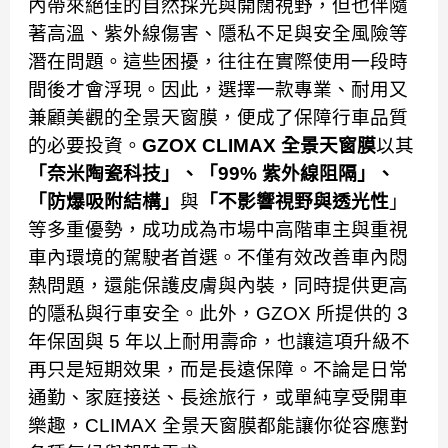
內帶來絕佳的自然採光與開闊視野，但也伴隨
著高溫、紫外線傷害、隱私不足與安全風險等
潛在問題。這些困擾，往往在實際使用一段時
間後才會浮現。因此，選擇一款專業、耐用又
兼顧美觀的全景天窗膜，便成了保障行車品質
的必要投資。
GZOX CLIMAX 全景天窗膜
以其
「奈米陶瓷科技」、「99% 紫外線阻隔」、
「防爆吸附結構」
與
「不影響視野與透光性
」
等多重優勢，成功成為市場中高階車主與重視
車內環境的駕駛者首選。不僅有效改善車內悶
熱問題，還能保護皮膚與內裝，同時提供更高
的隱私與行車安全。
此外，GZOX 所提供的 3
年保固與 5 年以上耐用壽命，也讓這項升級不
再只是短期效果，而是長遠保障。不論是日常
通勤、家庭接送、長途旅行，或單純享受開車
樂趣，CLIMAX 全景天窗膜都能讓你從容應對