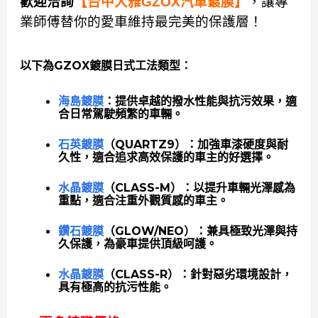
歡迎洽詢
【台中大雅GZOX汽車鍍膜】
，讓專
業師傅替你的愛車維持最完美的保護層！
以下為GZOX鍍膜日式工法類型：
海島鍍膜
：提供卓越的撥水性能與抗污效果，適
合日常駕駛頻繁的車輛。
石英鍍膜
（QUARTZ9）：加強車漆硬度與耐
久性，適合追求高效保護的車主的好選擇。
水晶鍍膜
（CLASS-M）：以提升車輛光澤感為
重點，適合注重外觀質感的車主。
鑽石鍍膜
（GLOW/NEO）：兼具極致光澤與持
久保護，為豪車提供頂級呵護。
水晶鍍膜
（CLASS-R）：針對惡劣環境設計，
具有極高的抗污性能。