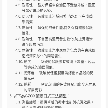
耐候性 強力保護車身漆面不受紫外線‧酸雨
等惡劣環境的污染.
防污性 有效防止污垢固著,清水即可完成簡
單清潔.
密著性 超強的密著性能,持久保持鍍膜保護
性能.
耐熱性 不會因高溫而發生軟化,防止污垢滲
透至膜層內部.
耐藥性 強效防止汽車尾氣等包含的有害成份
造成漆面劣化的問題發生.
硬度 堅硬的保護膜有效防止灰塵‧污垢
等造成的漆面傷痕.
光澤度 玻璃狀保護膜層演繹出水晶般的閃
耀光芒.
艷彩 厚實,清澈的保護膜呈現出令人屏息
的深層艷彩.
以下為GZOX鍍膜日式工法類型：
海島鍍膜：提供卓越的撥水性能與抗污效果，
適合日常駕駛頻繁的車輛。