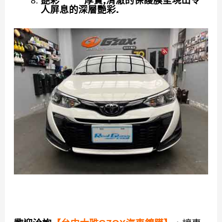
艷彩 厚實,清澈的保護膜呈現出令
人屏息的深層艷彩.