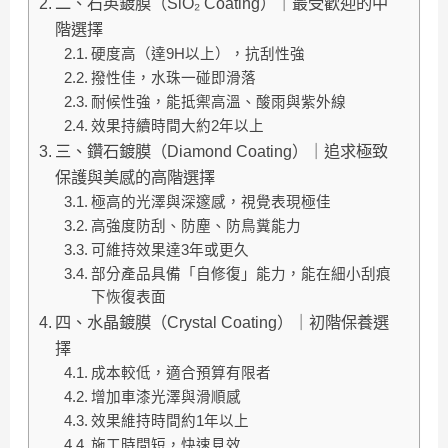
二、石英鍍膜（SiO₂ Coating）｜最受歡迎的中
階選擇
硬度高（達9H以上），抗刮性強
撥性佳，水珠一碰即滑落
耐候性強，能抵禦高溫、酸雨與紫外線
效果持續時間大約2年以上
三、鑽石鍍膜（Diamond Coating）｜追求極致
保護與美感的高階選擇
極高的光澤與深邃感，視覺表現極佳
高強度防刮、防塵、防鳥糞能力
可維持效果達3年或更久
部分產品具備「自修復」能力，能在細小刮痕
下恢復表面
四、水晶鍍膜（Crystal Coating）｜初階保養選
擇
成本較低，適合預算有限者
增加車漆光澤與滑順感
效果維持時間約1年以上
施工時間短，快速見效