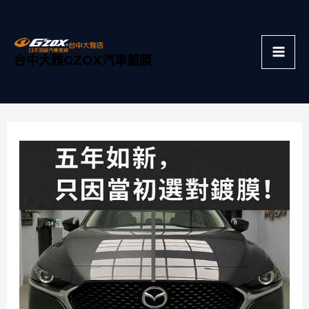
跳
Mai
至
主
Men
台中大雅GZOX汽車鍍膜
要
內
容
Post
navigation