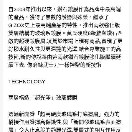
自2009年推出以來，鑽石鍍膜作為品牌中最高端
的產品，獲得了無數的讚譽與殊榮。繼承了
G’ZOX史上最高端產品的特性，推出兩款強化版
雙層結構的玻璃系鍍膜。莫氏硬度8級能與鑽石匹
敵的超硬鍍膜層,凌駕於市場上現有商品,實現了更
好撥水耐久性與更深艷的光澤.結合專業施工的高
技術,新的傳說將由這兩款鑽石鍍膜強化版繼續延
續下去. 像磨練武士刀一樣神聖的新技術
TECHNOLOGY
兩層構造「超光澤」玻璃鍍膜
透過新開發「超高硬度玻璃系打底塗層」強力的
橋接作用發揮高保護性,與「新開發玻璃系表面塗
層」令人止息般的艷麗光澤,雙層式的相互作用反