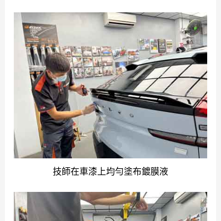
技師在車漆上均勻塗布鍍膜液